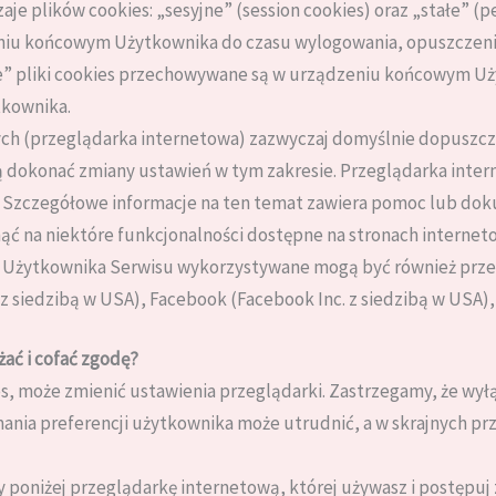
e plików cookies: „sesyjne” (session cookies) oraz „stałe” (pe
iu końcowym Użytkownika do czasu wylogowania, opuszczenia 
łe” pliki cookies przechowywane są w urządzeniu końcowym Uż
tkownika.
ch (przeglądarka internetowa) zazwyczaj domyślnie dopuszc
okonać zmiany ustawień w tym zakresie. Przeglądarka intern
 Szczegółowe informacje na ten temat zawiera pomoc lub dok
ąć na niektóre funkcjonalności dostępne na stronach internet
 Użytkownika Serwisu wykorzystywane mogą być również prze
 z siedzibą w USA), Facebook (Facebook Inc. z siedzibą w USA), 
żać i cofać zgodę?
s, może zmienić ustawienia przeglądarki. Zastrzegamy, że wył
ania preferencji użytkownika może utrudnić, a w skrajnych pr
y poniżej przeglądarkę internetową, której używasz i postępuj 