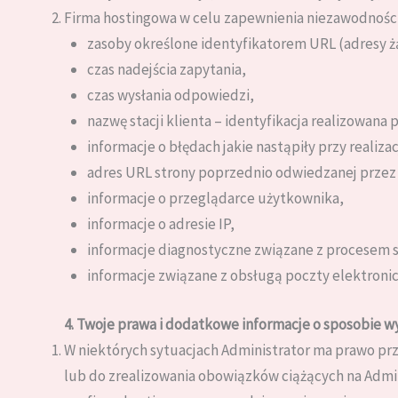
Firma hostingowa w celu zapewnienia niezawodności
zasoby określone identyfikatorem URL (adresy ż
czas nadejścia zapytania,
czas wysłania odpowiedzi,
nazwę stacji klienta – identyfikacja realizowana
informacje o błędach jakie nastąpiły przy realizac
adres URL strony poprzednio odwiedzanej przez u
informacje o przeglądarce użytkownika,
informacje o adresie IP,
informacje diagnostyczne związane z procesem s
informacje związane z obsługą poczty elektronic
4. Twoje prawa i dodatkowe informacje o sposobie w
W niektórych sytuacjach Administrator ma prawo pr
lub do zrealizowania obowiązków ciążących na Admin