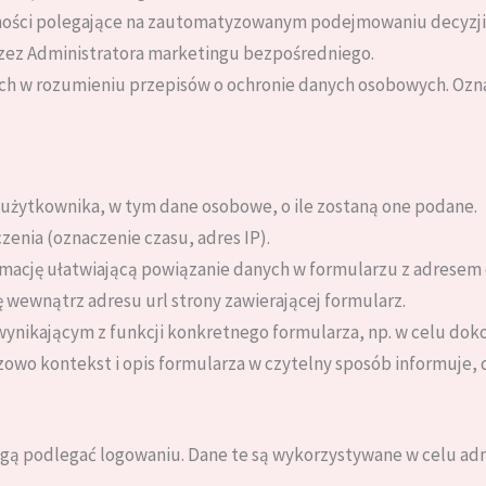
ści polegające na zautomatyzowanym podejmowaniu decyzji, 
zez Administratora marketingu bezpośredniego.
h w rozumieniu przepisów o ochronie danych osobowych. Oznacz
 użytkownika, w tym dane osobowe, o ile zostaną one podane.
enia (oznaczenie czasu, adres IP).
rmację ułatwiającą powiązanie danych w formularzu z adresem
 wewnątrz adresu url strony zawierającej formularz.
ynikającym z funkcji konkretnego formularza, np. w celu dok
zowo kontekst i opis formularza w czytelny sposób informuje, d
gą podlegać logowaniu. Dane te są wykorzystywane w celu adm