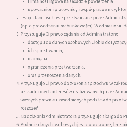
firma hostingowa na zasadzie powierzenia
upoważnieni pracownicy i współpracownicy, którzy
Twoje dane osobowe przetwarzane przez Administrato
(np. o prowadzeniu rachunkowości). W odniesieniu d
Przysługuje Ci prawo żądania od Administratora:
dostępu do danych osobowych Ciebie dotyczący
ich sprostowania,
usunięcia,
ograniczenia przetwarzania,
oraz przenoszenia danych.
Przysługuje Ci prawo do złożenia sprzeciwu w zakr
uzasadnionych interesów realizowanych przez Admin
ważnych prawnie uzasadnionych podstaw do przetwar
roszczeń.
Na działania Administratora przysługuje skarga do 
Podanie danych osobowych jest dobrowolne, lecz ni