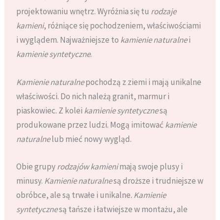
projektowaniu wnętrz. Wyróżnia się tu
rodzaje
kamieni
, różniące się pochodzeniem, właściwościami
i wyglądem. Najważniejsze to
kamienie naturalne
i
kamienie syntetyczne
.
Kamienie naturalne
pochodzą z ziemi i mają unikalne
właściwości. Do nich należą granit, marmur i
piaskowiec. Z kolei
kamienie syntetyczne
są
produkowane przez ludzi. Mogą imitować
kamienie
naturalne
lub mieć nowy wygląd.
Obie grupy
rodzajów kamieni
mają swoje plusy i
minusy.
Kamienie naturalne
są droższe i trudniejsze w
obróbce, ale są trwałe i unikalne.
Kamienie
syntetyczne
są tańsze i łatwiejsze w montażu, ale