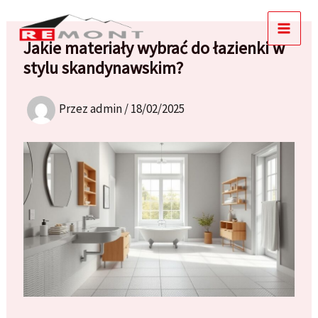
Przejdź
do
Jakie materiały wybrać do łazienki w
treści
stylu skandynawskim?
Przez
admin
/
18/02/2025