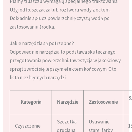
Plamy tłuszczu wymagają specjalnego traktowania.
Użyj odtłuszczacza lub roztworu wody z octem.
Dokładnie spłucz powierzchnię czystą wodą po
zastosowaniu środka.
Jakie narzędzia są potrzebne?
Odpowiednie narzędzia to podstawa skutecznego
przygotowania powierzchni. Inwestycja w jakościowy
sprzęt zwróci się lepszym efektem końcowym. Oto
lista niezbędnych narzędzi:
S
Kategoria
Narzędzie
Zastosowanie
Szczotka
Usuwanie
Czyszczenie
1
druciana
starej farby