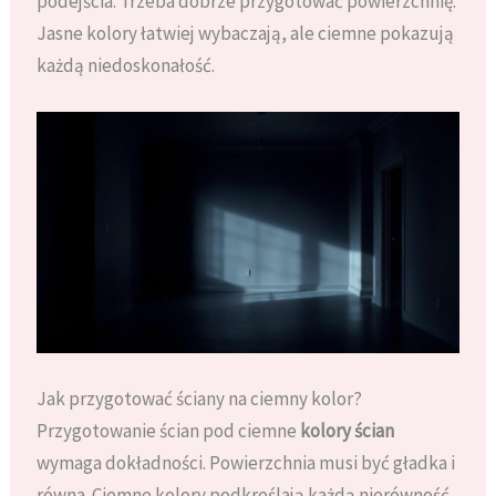
podejścia. Trzeba dobrze przygotować powierzchnię.
Jasne kolory łatwiej wybaczają, ale ciemne pokazują
każdą niedoskonałość.
Jak przygotować ściany na ciemny kolor?
Przygotowanie ścian pod ciemne
kolory ścian
wymaga dokładności. Powierzchnia musi być gładka i
równa. Ciemne kolory podkreślają każdą nierówność.