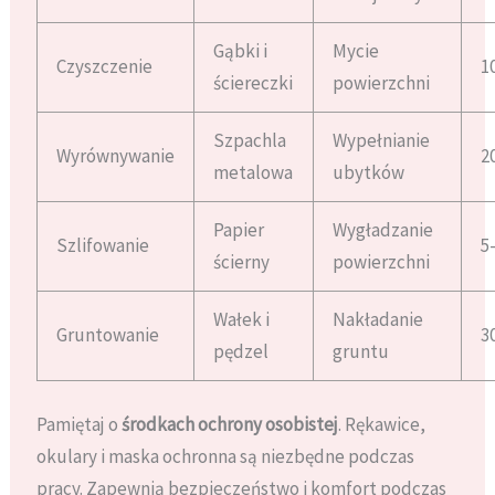
Gąbki i
Mycie
Czyszczenie
1
ściereczki
powierzchni
Szpachla
Wypełnianie
Wyrównywanie
2
metalowa
ubytków
Papier
Wygładzanie
Szlifowanie
5
ścierny
powierzchni
Wałek i
Nakładanie
Gruntowanie
3
pędzel
gruntu
Pamiętaj o
środkach ochrony osobistej
. Rękawice,
okulary i maska ochronna są niezbędne podczas
pracy. Zapewnią bezpieczeństwo i komfort podczas