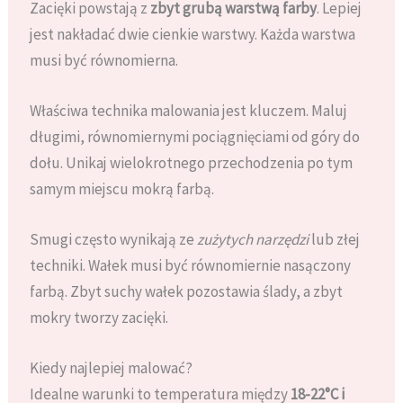
Zacięki powstają z
zbyt grubą warstwą farby
. Lepiej
jest nakładać dwie cienkie warstwy. Każda warstwa
musi być równomierna.
Właściwa technika malowania jest kluczem. Maluj
długimi, równomiernymi pociągnięciami od góry do
dołu. Unikaj wielokrotnego przechodzenia po tym
samym miejscu mokrą farbą.
Smugi często wynikają ze
zużytych narzędzi
lub złej
techniki. Wałek musi być równomiernie nasączony
farbą. Zbyt suchy wałek pozostawia ślady, a zbyt
mokry tworzy zacięki.
Kiedy najlepiej malować?
Idealne warunki to temperatura między
18-22°C i