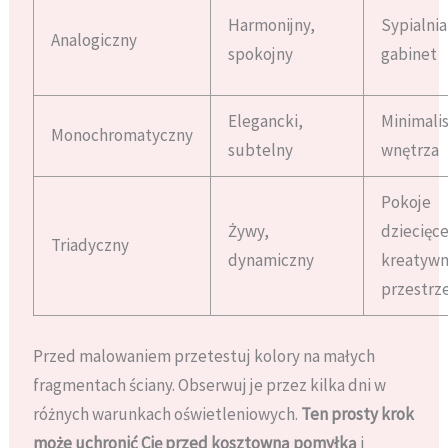
Harmonijny,
Sypialnia
Analogiczny
spokojny
gabinet
Elegancki,
Minimali
Monochromatyczny
subtelny
wnętrza
Pokoje
Żywy,
dziecięce
Triadyczny
dynamiczny
kreatyw
przestrz
Przed malowaniem przetestuj kolory na małych
fragmentach ściany. Obserwuj je przez kilka dni w
różnych warunkach oświetleniowych.
Ten prosty krok
może uchronić Cię przed kosztowną pomyłką
i