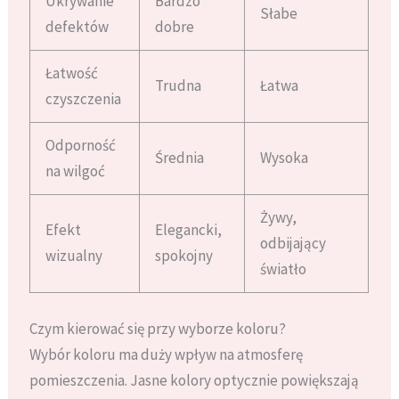
Ukrywanie
Bardzo
Słabe
defektów
dobre
Łatwość
Trudna
Łatwa
czyszczenia
Odporność
Średnia
Wysoka
na wilgoć
Żywy,
Efekt
Elegancki,
odbijający
wizualny
spokojny
światło
Czym kierować się przy wyborze koloru?
Wybór koloru ma duży wpływ na atmosferę
pomieszczenia. Jasne kolory optycznie powiększają