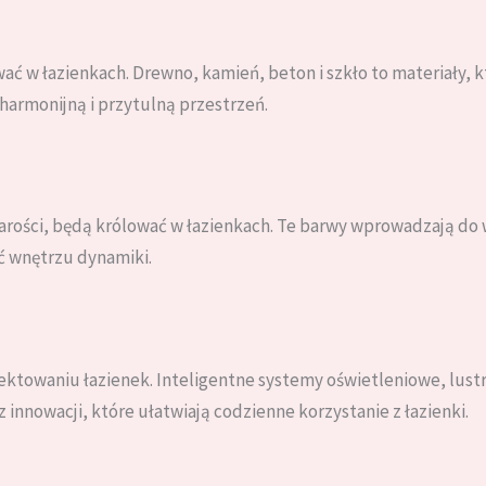
ć w łazienkach. Drewno, kamień, beton i szkło to materiały, k
harmonijną i przytulną przestrzeń.
 szarości, będą królować w łazienkach. Te barwy wprowadzają do 
ć wnętrzu dynamiki.
jektowaniu łazienek. Inteligentne systemy oświetleniowe, lus
 innowacji, które ułatwiają codzienne korzystanie z łazienki.