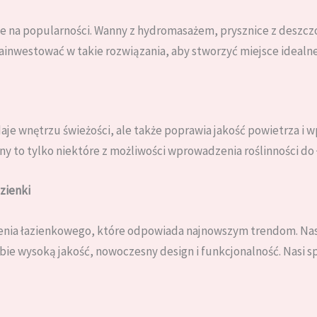
uje na popularności. Wanny z hydromasażem, prysznice z deszcz
ainwestować w takie rozwiązania, aby stworzyć miejsce idealne
odaje wnętrzu świeżości, ale także poprawia jakość powietrza i
ny to tylko niektóre z możliwości wprowadzenia roślinności do 
zienki
enia łazienkowego, które odpowiada najnowszym trendom. Na
e wysoką jakość, nowoczesny design i funkcjonalność. Nasi sp