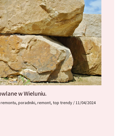
owlane w Wieluniu.
o remontu
,
poradniki
,
remont
,
top trendy
/
11/04/2024