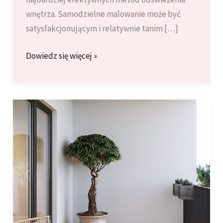
wnętrza. Samodzielne malowanie może być
satysfakcjonującym i relatywnie tanim […]
Jak
Dowiedz się więcej »
samodzielnie
pomalować
pokój
krok
po
kroku