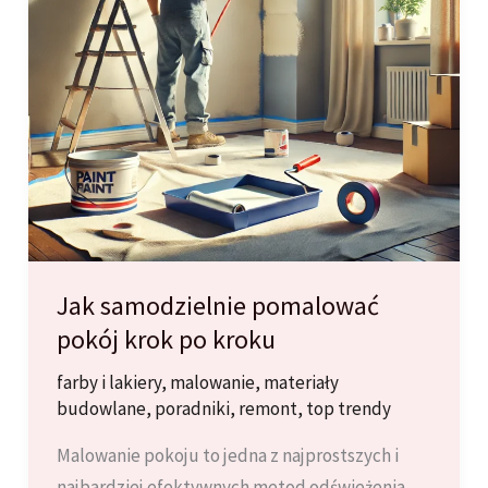
Jak samodzielnie pomalować
pokój krok po kroku
farby i lakiery
,
malowanie
,
materiały
budowlane
,
poradniki
,
remont
,
top trendy
Malowanie pokoju to jedna z najprostszych i
najbardziej efektywnych metod odświeżenia