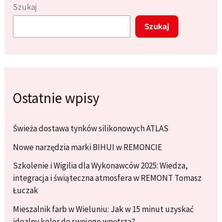
profesjonalnie
Szukaj
dobrać
Szukaj
kolor
farby
z
mieszalnika
w
Ostatnie wpisy
Wieluniu?
Świeża dostawa tynków silikonowych ATLAS
Nowe narzędzia marki BIHUI w REMONCIE
Szkolenie i Wigilia dla Wykonawców 2025: Wiedza,
integracja i świąteczna atmosfera w REMONT Tomasz
Łuczak
Mieszalnik farb w Wieluniu: Jak w 15 minut uzyskać
idealny kolor do swojego wnętrza?