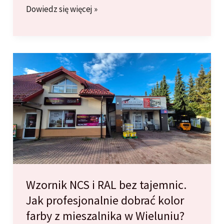
Płyty
Dowiedz się więcej »
G-
K
bez
tajemnic:
Przewodnik
po
rodzajach
i
zastosowaniu
dla
mieszkańców
Wielunia
Wzornik NCS i RAL bez tajemnic.
i
Jak profesjonalnie dobrać kolor
okolic
farby z mieszalnika w Wieluniu?