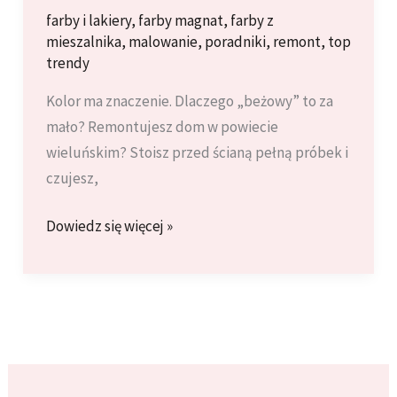
farby i lakiery
,
farby magnat
,
farby z
mieszalnika
,
malowanie
,
poradniki
,
remont
,
top
trendy
Kolor ma znaczenie. Dlaczego „beżowy” to za
mało? Remontujesz dom w powiecie
wieluńskim? Stoisz przed ścianą pełną próbek i
czujesz,
Wzornik
Dowiedz się więcej »
NCS
i
RAL
bez
tajemnic.
Jak