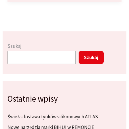
marki
BIHUI
w
REMONCIE
Szukaj
Szukaj
Ostatnie wpisy
Świeża dostawa tynków silikonowych ATLAS
Nowe narzędzia marki BIHUI w REMONCIE