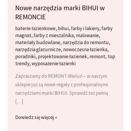
Nowe narzędzia marki BIHUI w
REMONCIE
baterie łazienkowe
,
bihui
,
farby i lakiery
,
farby
magnat
,
farby z mieszalnika
,
malowanie
,
materiały budowlane
,
narzędzia do remontu
,
narzędzia glazurnicze
,
nowoczesna łazienka
,
poradniki
,
projektowanie łazienek
,
remont
,
top
trendy
,
wyposażenie łazienki
Zapraszamy do REMONT Wieluń – w naszym
sklepie już są nowe regały z profesjonalnymi
narzędziami marki BIHUI. Sprawdź też pełną
[…]
Nowe
Dowiedz się więcej »
narzędzia