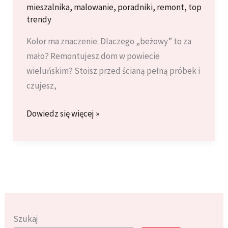
mieszalnika
,
malowanie
,
poradniki
,
remont
,
top
trendy
Kolor ma znaczenie. Dlaczego „beżowy” to za
mało? Remontujesz dom w powiecie
wieluńskim? Stoisz przed ścianą pełną próbek i
czujesz,
Wzornik
Dowiedz się więcej »
NCS
i
RAL
bez
tajemnic.
Jak
profesjonalnie
Szukaj