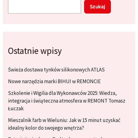
dobrać
Szukaj
kolor
farby
z
mieszalnika
w
Ostatnie wpisy
Wieluniu?
Świeża dostawa tynków silikonowych ATLAS
Nowe narzędzia marki BIHUI w REMONCIE
Szkolenie i Wigilia dla Wykonawców 2025: Wiedza,
integracja i świąteczna atmosfera w REMONT Tomasz
Łuczak
Mieszalnik farb w Wieluniu: Jak w 15 minut uzyskać
idealny kolor do swojego wnętrza?