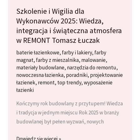
Szkolenie i Wigilia dla
Wykonawców 2025: Wiedza,
integracja i świąteczna atmosfera
w REMONT Tomasz Łuczak
baterie łazienkowe
,
farby i lakiery
,
farby
magnat
,
farby z mieszalnika
,
malowanie
,
materiały budowlane
,
narzędzia do remontu
,
nowoczesna łazienka
,
poradniki
,
projektowanie
łazienek
,
remont
,
top trendy
,
wyposażenie
łazienki
Kończymy rok budowlany z przytupem! Wiedza
i tradycja w jednym miejscu Rok 2025 w branży
budowlanej był pełen wyzwań, nowych
Szkolenie
Dowiedz się więcej »