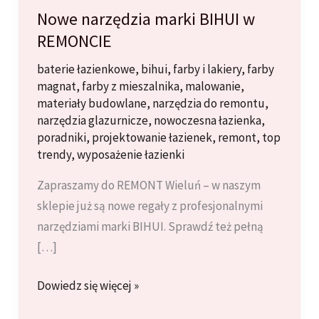
Nowe narzędzia marki BIHUI w
REMONCIE
baterie łazienkowe
,
bihui
,
farby i lakiery
,
farby
magnat
,
farby z mieszalnika
,
malowanie
,
materiały budowlane
,
narzędzia do remontu
,
narzędzia glazurnicze
,
nowoczesna łazienka
,
poradniki
,
projektowanie łazienek
,
remont
,
top
trendy
,
wyposażenie łazienki
Zapraszamy do REMONT Wieluń – w naszym
sklepie już są nowe regały z profesjonalnymi
narzędziami marki BIHUI. Sprawdź też pełną
[…]
Nowe
Dowiedz się więcej »
narzędzia