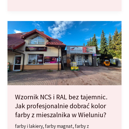
farb
w
Wieluniu:
Jak
w
15
minut
uzyskać
idealny
kolor
do
swojego
Wzornik NCS i RAL bez tajemnic.
wnętrza?
Jak profesjonalnie dobrać kolor
farby z mieszalnika w Wieluniu?
farby i lakiery
,
farby magnat
,
farby z