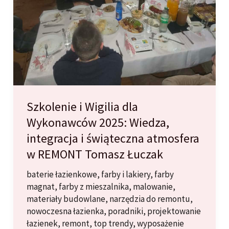
Szkolenie i Wigilia dla
Wykonawców 2025: Wiedza,
integracja i świąteczna atmosfera
w REMONT Tomasz Łuczak
baterie łazienkowe
,
farby i lakiery
,
farby
magnat
,
farby z mieszalnika
,
malowanie
,
materiały budowlane
,
narzędzia do remontu
,
nowoczesna łazienka
,
poradniki
,
projektowanie
łazienek
,
remont
,
top trendy
,
wyposażenie