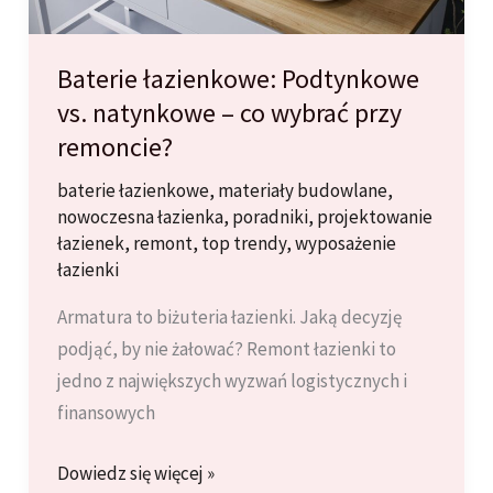
atmosfera
w
REMONT
Baterie łazienkowe: Podtynkowe
Tomasz
vs. natynkowe – co wybrać przy
Łuczak
remoncie?
baterie łazienkowe
,
materiały budowlane
,
nowoczesna łazienka
,
poradniki
,
projektowanie
łazienek
,
remont
,
top trendy
,
wyposażenie
łazienki
Armatura to biżuteria łazienki. Jaką decyzję
podjąć, by nie żałować? Remont łazienki to
jedno z największych wyzwań logistycznych i
finansowych
Baterie
Dowiedz się więcej »