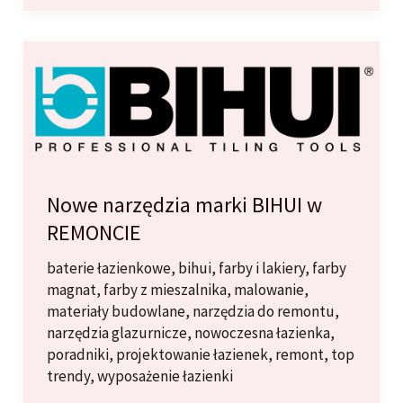
tynków
silikonowych
ATLAS
Nowe narzędzia marki BIHUI w
REMONCIE
baterie łazienkowe
,
bihui
,
farby i lakiery
,
farby
magnat
,
farby z mieszalnika
,
malowanie
,
materiały budowlane
,
narzędzia do remontu
,
narzędzia glazurnicze
,
nowoczesna łazienka
,
poradniki
,
projektowanie łazienek
,
remont
,
top
trendy
,
wyposażenie łazienki