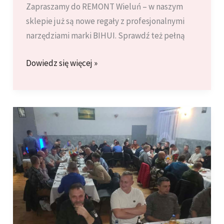
Zapraszamy do REMONT Wieluń – w naszym
sklepie już są nowe regały z profesjonalnymi
narzędziami marki BIHUI. Sprawdź też pełną
Nowe
Dowiedz się więcej »
narzędzia
marki
BIHUI
w
REMONCIE