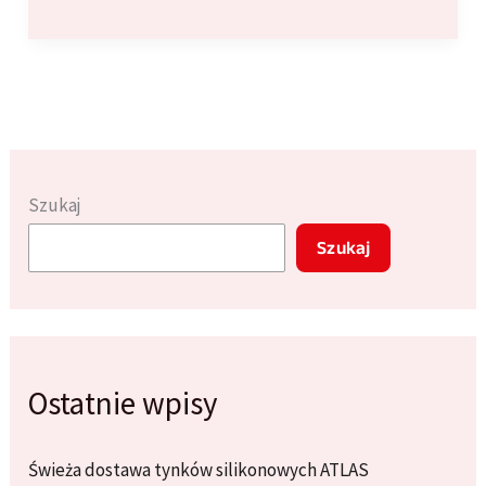
łazienkowe:
Podtynkowe
vs.
natynkowe
–
co
wybrać
Szukaj
przy
Szukaj
remoncie?
Ostatnie wpisy
Świeża dostawa tynków silikonowych ATLAS