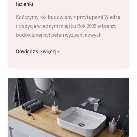
łazienki
Kończymy rok budowlany z przytupem! Wiedza
i tradycja w jednym miejscu Rok 2025 w branży
budowlanej był pełen wyzwań, nowych
Szkolenie
Dowiedz się więcej »
i
Wigilia
dla
Wykonawców
2025:
Wiedza,
integracja
i
świąteczna