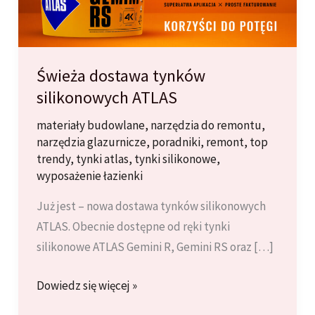
Świeża dostawa tynków
silikonowych ATLAS
materiały budowlane
,
narzędzia do remontu
,
narzędzia glazurnicze
,
poradniki
,
remont
,
top
trendy
,
tynki atlas
,
tynki silikonowe
,
wyposażenie łazienki
Już jest – nowa dostawa tynków silikonowych
ATLAS. Obecnie dostępne od ręki tynki
silikonowe ATLAS Gemini R, Gemini RS oraz […]
Świeża
Dowiedz się więcej »
dostawa