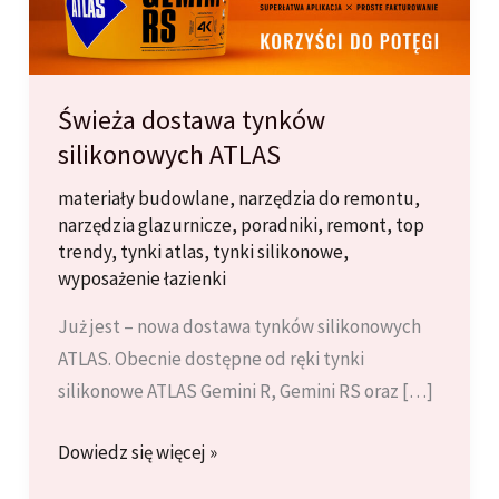
Świeża dostawa tynków
silikonowych ATLAS
materiały budowlane
,
narzędzia do remontu
,
narzędzia glazurnicze
,
poradniki
,
remont
,
top
trendy
,
tynki atlas
,
tynki silikonowe
,
wyposażenie łazienki
Już jest – nowa dostawa tynków silikonowych
ATLAS. Obecnie dostępne od ręki tynki
silikonowe ATLAS Gemini R, Gemini RS oraz […]
Świeża
Dowiedz się więcej »
dostawa