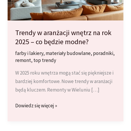
Trendy w aranżacji wnętrz na rok
2025 – co będzie modne?
farby i lakiery
,
materiały budowlane
,
poradniki
,
remont
,
top trendy
W 2025 roku wnętrza mogą stać się piękniejsze i
bardziej komfortowe. Nowe trendy w aranżacji
będą kluczem. Remonty w Wieluniu […]
Trendy
Dowiedz się więcej »
w
aranżacji
wnętrz