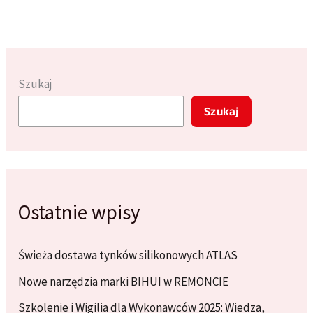
na
rok
2025
–
Szukaj
co
Szukaj
będzie
modne?
Ostatnie wpisy
Świeża dostawa tynków silikonowych ATLAS
Nowe narzędzia marki BIHUI w REMONCIE
Szkolenie i Wigilia dla Wykonawców 2025: Wiedza,