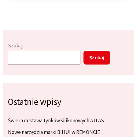
materiały
i
techniki,
które
warto
Szukaj
znać
Szukaj
Ostatnie wpisy
Świeża dostawa tynków silikonowych ATLAS
Nowe narzędzia marki BIHUI w REMONCIE