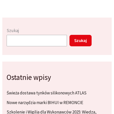
na
rok
2025
–
Szukaj
co
Szukaj
będzie
modne?
Ostatnie wpisy
Świeża dostawa tynków silikonowych ATLAS
Nowe narzędzia marki BIHUI w REMONCIE
Szkolenie i Wigilia dla Wykonawców 2025: Wiedza,