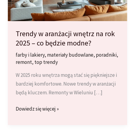
Trendy w aranżacji wnętrz na rok
2025 – co będzie modne?
farby i lakiery
,
materiały budowlane
,
poradniki
,
remont
,
top trendy
W 2025 roku wnętrza mogą stać się piękniejsze i
bardziej komfortowe. Nowe trendy w aranżacji
będą kluczem. Remonty w Wieluniu […]
Trendy
Dowiedz się więcej »
w
aranżacji
wnętrz