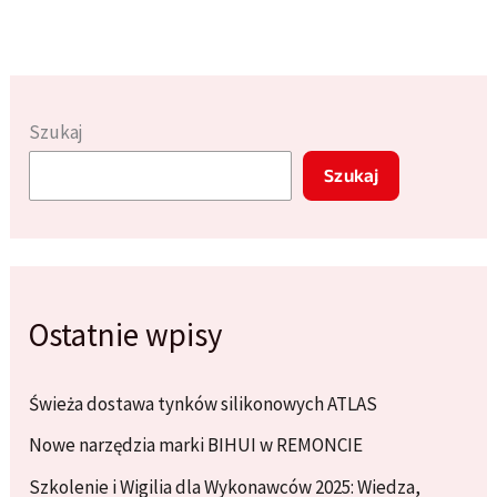
w
Łazience:
Porady
i
Szukaj
Inspiracje
Szukaj
Ostatnie wpisy
Świeża dostawa tynków silikonowych ATLAS
Nowe narzędzia marki BIHUI w REMONCIE
Szkolenie i Wigilia dla Wykonawców 2025: Wiedza,