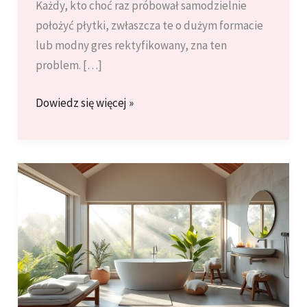
Każdy, kto choć raz próbował samodzielnie
położyć płytki, zwłaszcza te o dużym formacie
lub modny gres rektyfikowany, zna ten
problem. […]
Systemy
Dowiedz się więcej »
poziomowania
płytek
(klipsy):
Jak
glazurnik-
amator
może
uzyskać
idealną
płaszczyznę?