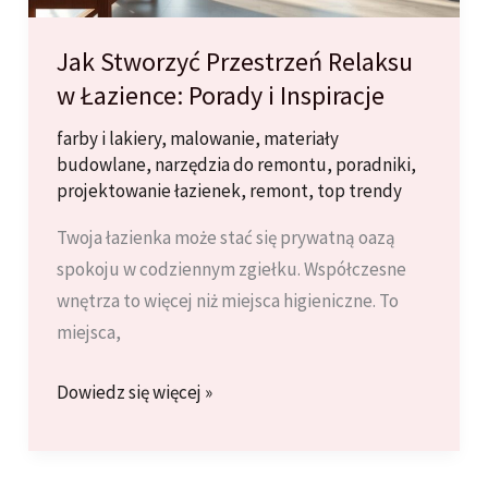
Jak Stworzyć Przestrzeń Relaksu
w Łazience: Porady i Inspiracje
farby i lakiery
,
malowanie
,
materiały
budowlane
,
narzędzia do remontu
,
poradniki
,
projektowanie łazienek
,
remont
,
top trendy
Twoja łazienka może stać się prywatną oazą
spokoju w codziennym zgiełku. Współczesne
wnętrza to więcej niż miejsca higieniczne. To
miejsca,
Jak
Dowiedz się więcej »
Stworzyć
Przestrzeń
Relaksu