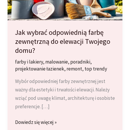
Jak wybrać odpowiednią farbę
zewnętrzną do elewacji Twojego
domu?
farby i lakiery
,
malowanie
,
poradniki
,
projektowanie łazienek
,
remont
,
top trendy
Wybór odpowiedniej farby zewnętrznej jest
ważny dla estetyki i trwałości elewacji. Należy
wziąć pod uwagę klimat, architekturę i osobiste
preferencje. […]
Jak
Dowiedz się więcej »