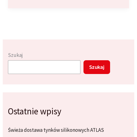
wybrać
odpowiednią
farbę
zewnętrzną
do
elewacji
Twojego
Szukaj
domu?
Szukaj
Ostatnie wpisy
Świeża dostawa tynków silikonowych ATLAS