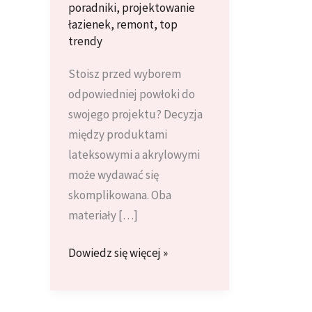
poradniki
,
projektowanie
łazienek
,
remont
,
top
trendy
Stoisz przed wyborem
odpowiedniej powłoki do
swojego projektu? Decyzja
między produktami
lateksowymi a akrylowymi
może wydawać się
skomplikowana. Oba
materiały […]
Farby
Dowiedz się więcej »
Lateksowe
vs.