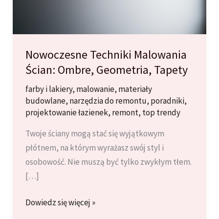
Nowoczesne Techniki Malowania
Ścian: Ombre, Geometria, Tapety
farby i lakiery
,
malowanie
,
materiały
budowlane
,
narzędzia do remontu
,
poradniki
,
projektowanie łazienek
,
remont
,
top trendy
Twoje ściany mogą stać się wyjątkowym
płótnem, na którym wyrażasz swój styl i
osobowość. Nie muszą być tylko zwykłym tłem.
[…]
Nowoczesne
Dowiedz się więcej »
Techniki