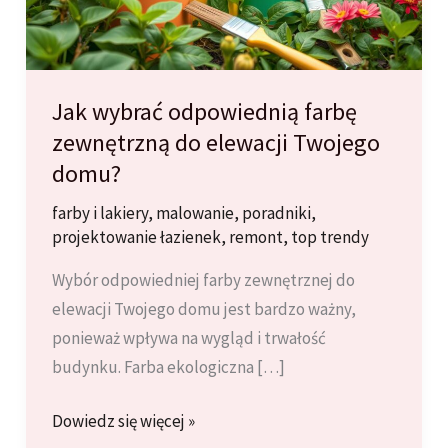
Jak wybrać odpowiednią farbę
zewnętrzną do elewacji Twojego
domu?
farby i lakiery
,
malowanie
,
poradniki
,
projektowanie łazienek
,
remont
,
top trendy
Wybór odpowiedniej farby zewnętrznej do
elewacji Twojego domu jest bardzo ważny,
ponieważ wpływa na wygląd i trwałość
budynku. Farba ekologiczna […]
Jak
Dowiedz się więcej »