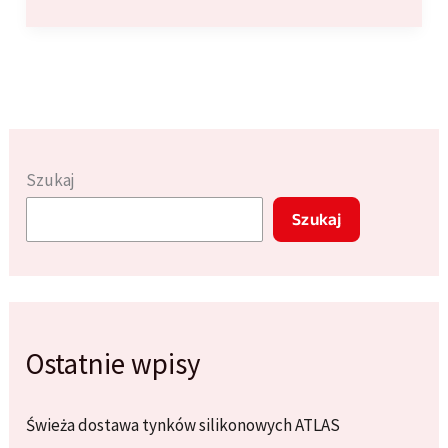
wybrać
odpowiednią
farbę
zewnętrzną
do
elewacji
Twojego
Szukaj
domu?
Szukaj
Ostatnie wpisy
Świeża dostawa tynków silikonowych ATLAS