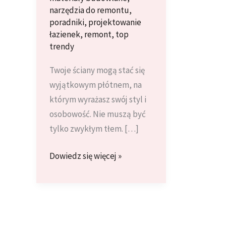
narzędzia do remontu
,
poradniki
,
projektowanie
łazienek
,
remont
,
top
trendy
Twoje ściany mogą stać się
wyjątkowym płótnem, na
którym wyrażasz swój styl i
osobowość. Nie muszą być
tylko zwykłym tłem. […]
Nowoczesne
Dowiedz się więcej »
Techniki
Malowania
Ścian:
Ombre,