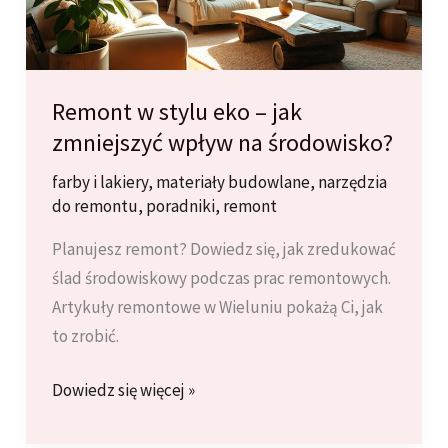
Remont w stylu eko – jak
zmniejszyć wpływ na środowisko?
farby i lakiery
,
materiały budowlane
,
narzędzia
do remontu
,
poradniki
,
remont
Planujesz remont? Dowiedz się, jak zredukować
ślad środowiskowy podczas prac remontowych.
Artykuły remontowe w Wieluniu pokażą Ci, jak
to zrobić.
Remont
Dowiedz się więcej »
w
stylu