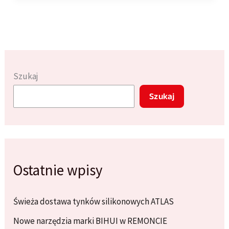
eko
–
jak
zmniejszyć
wpływ
Szukaj
na
Szukaj
środowisko?
Ostatnie wpisy
Świeża dostawa tynków silikonowych ATLAS
Nowe narzędzia marki BIHUI w REMONCIE