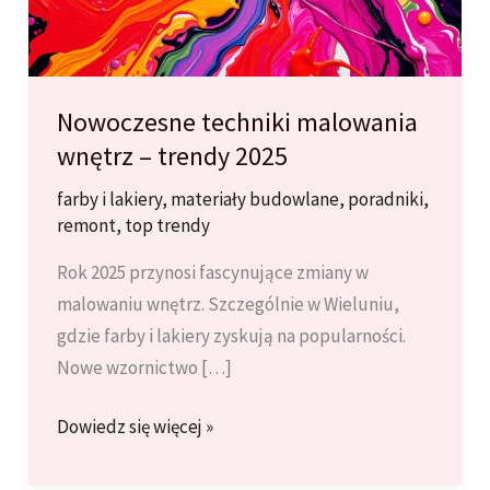
Nowoczesne techniki malowania
wnętrz – trendy 2025
farby i lakiery
,
materiały budowlane
,
poradniki
,
remont
,
top trendy
Rok 2025 przynosi fascynujące zmiany w
malowaniu wnętrz. Szczególnie w Wieluniu,
gdzie farby i lakiery zyskują na popularności.
Nowe wzornictwo […]
Nowoczesne
Dowiedz się więcej »
techniki
malowania