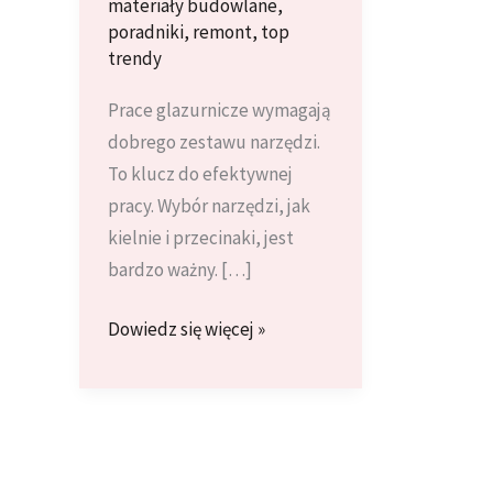
materiały budowlane
,
poradniki
,
remont
,
top
trendy
Prace glazurnicze wymagają
dobrego zestawu narzędzi.
To klucz do efektywnej
pracy. Wybór narzędzi, jak
kielnie i przecinaki, jest
bardzo ważny. […]
Jak
Dowiedz się więcej »
wybrać
najlepsze
narzędzia
dla
glazurnika: