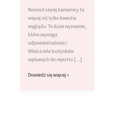
Remont starej kamienicy to
więcej niż tylko kwestia
wyglądu. To duże wyzwanie,
które wymaga
odpowiedzialności.
Właściciele budynków
wpisanych do rejestru […]
Remont
Dowiedz się więcej »
w
starym
budownictwie
–
wyzwania
i