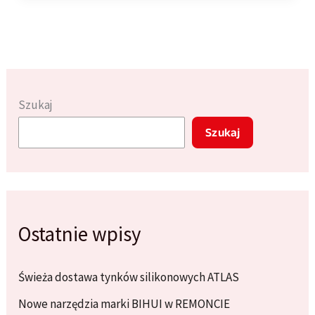
materiały
i
techniki,
które
warto
Szukaj
znać
Szukaj
Ostatnie wpisy
Świeża dostawa tynków silikonowych ATLAS
Nowe narzędzia marki BIHUI w REMONCIE