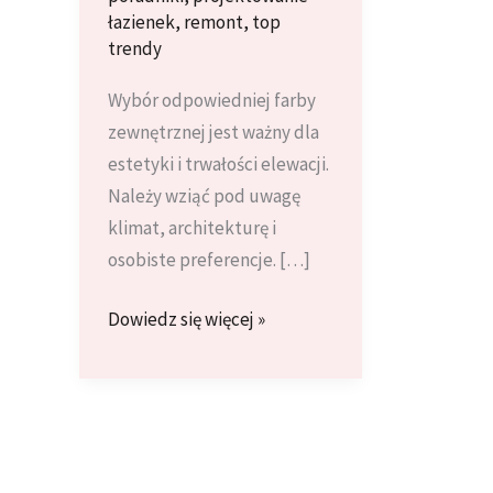
łazienek
,
remont
,
top
trendy
Wybór odpowiedniej farby
zewnętrznej jest ważny dla
estetyki i trwałości elewacji.
Należy wziąć pod uwagę
klimat, architekturę i
osobiste preferencje. […]
Jak
Dowiedz się więcej »
wybrać
odpowiednią
farbę
zewnętrzną
do