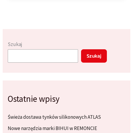
przy
malowaniu
ścian
i
jak
Szukaj
ich
Szukaj
unikać
Ostatnie wpisy
Świeża dostawa tynków silikonowych ATLAS
Nowe narzędzia marki BIHUI w REMONCIE