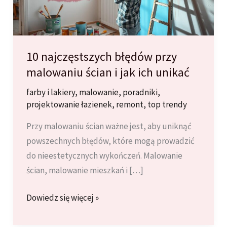
10 najczęstszych błędów przy
malowaniu ścian i jak ich unikać
farby i lakiery
,
malowanie
,
poradniki
,
projektowanie łazienek
,
remont
,
top trendy
Przy malowaniu ścian ważne jest, aby uniknąć
powszechnych błędów, które mogą prowadzić
do nieestetycznych wykończeń. Malowanie
ścian, malowanie mieszkań i […]
10
Dowiedz się więcej »
najczęstszych
błędów