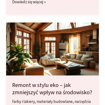
Najczęstsze
Dowiedz się więcej »
Problemy
z
Farbowaniem
Ścian
i
Jak
Je
Rozwiązać
Remont w stylu eko – jak
zmniejszyć wpływ na środowisko?
farby i lakiery
,
materiały budowlane
,
narzędzia