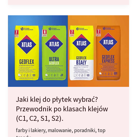
2025/2026:
Jak
wprowadzić
najmodniejsze
odcienie
do
wnętrza
(i
jak
uzyskać
je
Jaki klej do płytek wybrać?
z
Przewodnik po klasach klejów
mieszalnika)
(C1, C2, S1, S2).
farby i lakiery
,
malowanie
,
poradniki
,
top