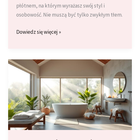
płótnem, na którym wyrażasz swój styl i
osobowość. Nie muszą być tylko zwykłym tłem.
Nowoczesne
Dowiedz się więcej »
Techniki
Malowania
Ścian:
Ombre,
Geometria,
Tapety