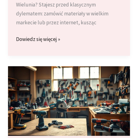
Wielunia? Stajesz przed klasycznym
dylematem: zamówić materiały w wielkim
markecie lub przez internet, kusząc
Dlaczego
Dowiedz się więcej »
warto
kupować
materiały
budowlane
lokalnie?
Korzyści
z
zakupów
w
lokalnej
hurtowni.