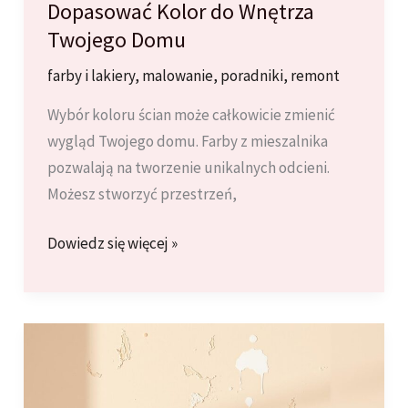
Dopasować Kolor do Wnętrza
Twojego Domu
farby i lakiery
,
malowanie
,
poradniki
,
remont
Wybór koloru ścian może całkowicie zmienić
wygląd Twojego domu. Farby z mieszalnika
pozwalają na tworzenie unikalnych odcieni.
Możesz stworzyć przestrzeń,
Farby
Dowiedz się więcej »
z
Mieszalnika:
Jak
Dopasować
Kolor
do