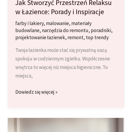
Jak Stworzyć Przestrzeń Relaksu
w Łazience: Porady i Inspiracje
farby i lakiery
,
malowanie
,
materiały
budowlane
,
narzędzia do remontu
,
poradniki
,
projektowanie łazienek
,
remont
,
top trendy
Twoja łazienka może stać się prywatną oazą
spokoju w codziennym zgiełku. Współczesne
wnętrza to więcej niż miejsca higieniczne. To
miejsca,
Jak
Dowiedz się więcej »
Stworzyć
Przestrzeń
Relaksu
w