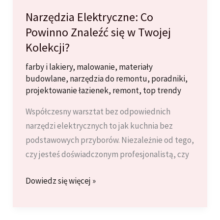
Narzędzia Elektryczne: Co
Powinno Znaleźć się w Twojej
Kolekcji?
farby i lakiery
,
malowanie
,
materiały
budowlane
,
narzędzia do remontu
,
poradniki
,
projektowanie łazienek
,
remont
,
top trendy
Współczesny warsztat bez odpowiednich
narzędzi elektrycznych to jak kuchnia bez
podstawowych przyborów. Niezależnie od tego,
czy jesteś doświadczonym profesjonalistą, czy
Narzędzia
Dowiedz się więcej »
Elektryczne:
Co