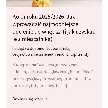
Kolor roku 2025/2026: Jak
wprowadzić najmodniejsze
odcienie do wnętrza (i jak uzyskać
je z mieszalnika)
narzędzia do remontu
,
poradniki
,
projektowanie łazienek
,
remont
,
top trendy
Każdej jesieni świat designu wstrzymuje
oddech, czekając na ogłoszenie „Koloru Roku”
przez największych światowych producentów
farb i instytuty trendów. To […]
Kolor
Dowiedz się więcej »
roku