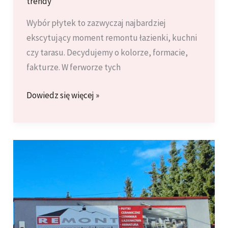
trendy
Wybór płytek to zazwyczaj najbardziej
ekscytujący moment remontu łazienki, kuchni
czy tarasu. Decydujemy o kolorze, formacie,
fakturze. W ferworze tych
Jaki
Dowiedz się więcej »
klej
do
płytek
wybrać?
Przewodnik
po
klasach
klejów
(C1,