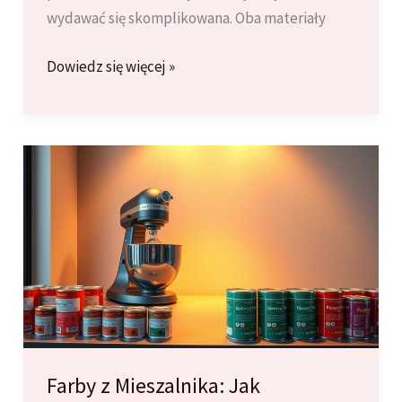
wydawać się skomplikowana. Oba materiały
Farby
Dowiedz się więcej »
Lateksowe
vs.
Akrylowe:
Co
Wybrać
do
Twojego
Projektu?
Farby z Mieszalnika: Jak