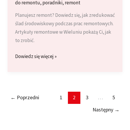
do remontu
,
poradniki
,
remont
Planujesz remont? Dowiedz się, jak zredukować
ślad środowiskowy podczas prac remontowych.
Artykuły remontowe w Wieluniu pokażą Ci, jak
to zrobić.
Remont
Dowiedz się więcej »
w
stylu
eko
–
←
Poprzedni
1
2
3
…
5
jak
zmniejszyć
Następny
→
wpływ
na