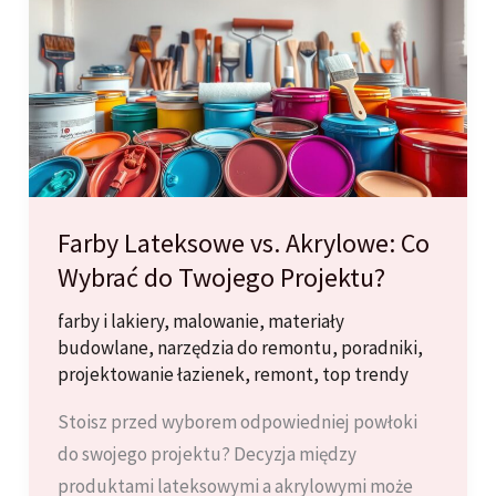
Łazience:
Porady
i
Inspiracje
Farby Lateksowe vs. Akrylowe: Co
Wybrać do Twojego Projektu?
farby i lakiery
,
malowanie
,
materiały
budowlane
,
narzędzia do remontu
,
poradniki
,
projektowanie łazienek
,
remont
,
top trendy
Stoisz przed wyborem odpowiedniej powłoki
do swojego projektu? Decyzja między
produktami lateksowymi a akrylowymi może