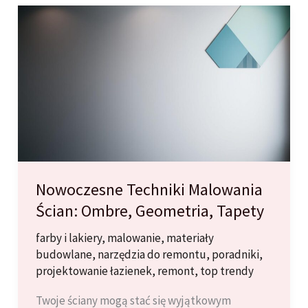
Powinno
Znaleźć
się
w
Twojej
Kolekcji?
Nowoczesne Techniki Malowania
Ścian: Ombre, Geometria, Tapety
farby i lakiery
,
malowanie
,
materiały
budowlane
,
narzędzia do remontu
,
poradniki
,
projektowanie łazienek
,
remont
,
top trendy
Twoje ściany mogą stać się wyjątkowym