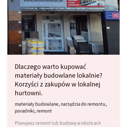
C2,
S1,
S2).
Dlaczego warto kupować
materiały budowlane lokalnie?
Korzyści z zakupów w lokalnej
hurtowni.
materiały budowlane
,
narzędzia do remontu
,
poradniki
,
remont
Planujesz remont lub budowę w okolicach