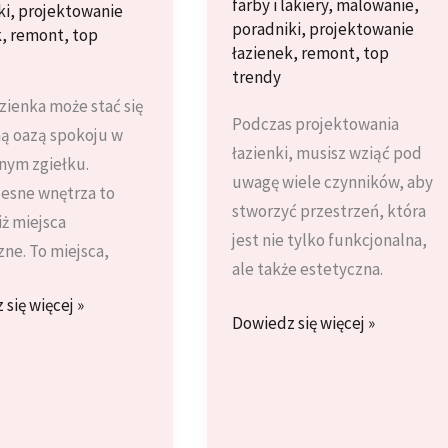
farby i lakiery
,
malowanie
,
ki
,
projektowanie
poradniki
,
projektowanie
k
,
remont
,
top
łazienek
,
remont
,
top
trendy
zienka może stać się
Podczas projektowania
ą oazą spokoju w
łazienki, musisz wziąć pod
nym zgiełku.
uwagę wiele czynników, aby
esne wnętrza to
stworzyć przestrzeń, która
iż miejsca
jest nie tylko funkcjonalna,
zne. To miejsca,
ale także estetyczna.
się więcej »
Projektowanie
Dowiedz się więcej »
ć
łazienki:
zeń
5
kluczowych
kroków