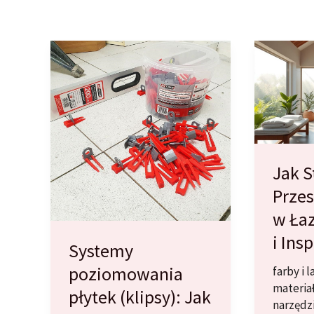
Jak 
Przes
w Łaz
i Insp
Systemy
poziomowania
farby i l
materia
płytek (klipsy): Jak
narzędz