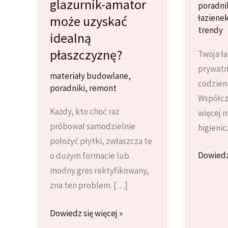
glazurnik-amator
poradni
łaziene
może uzyskać
trendy
idealną
płaszczyznę?
Twoja ła
prywatn
materiały budowlane
,
codzien
poradniki
,
remont
Współcz
Każdy, kto choć raz
więcej n
próbował samodzielnie
higienic
położyć płytki, zwłaszcza te
Jak
Dowiedz 
o dużym formacie lub
Stworzy
modny gres rektyfikowany,
Przestr
zna ten problem. […]
Relaksu
Systemy
Dowiedz się więcej »
w
poziomowania