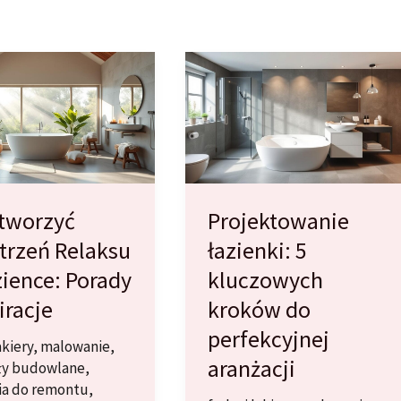
Stworzyć
Projektowanie
trzeń Relaksu
łazienki: 5
ience: Porady
kluczowych
iracje
kroków do
perfekcyjnej
akiery
,
malowanie
,
aranżacji
ły budowlane
,
ia do remontu
,