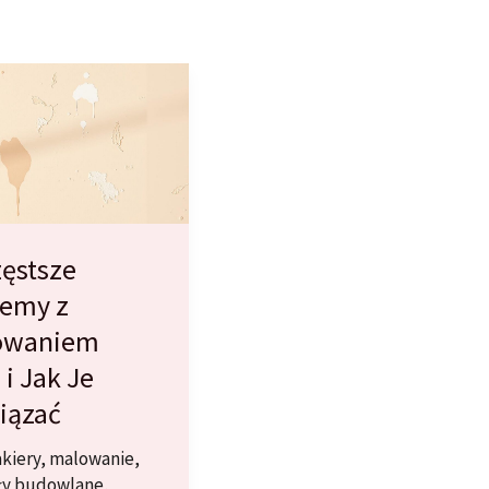
ęstsze
lemy z
owaniem
 i Jak Je
iązać
akiery
,
malowanie
,
ły budowlane
,