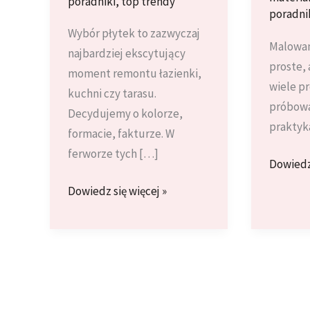
poradniki
,
top trendy
poradni
Wybór płytek to zazwyczaj
Malowan
najbardziej ekscytujący
proste, 
moment remontu łazienki,
wiele p
kuchni czy tarasu.
próbowa
Decydujemy o kolorze,
praktyka
formacie, fakturze. W
ferworze tych […]
Najczęs
Dowiedz 
Proble
Jaki
Dowiedz się więcej »
z
klej
Farbow
do
Ścian
płytek
i
wybrać?
Jak
Przewodnik
Je