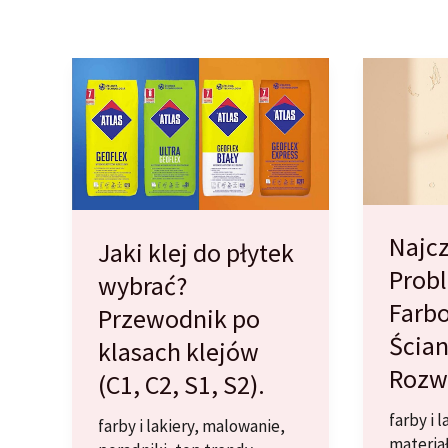
Najcz
Jaki klej do płytek
Prob
wybrać?
Farb
Przewodnik po
Ścian
klasach klejów
Rozw
(C1, C2, S1, S2).
farby i l
farby i lakiery
,
malowanie
,
materia