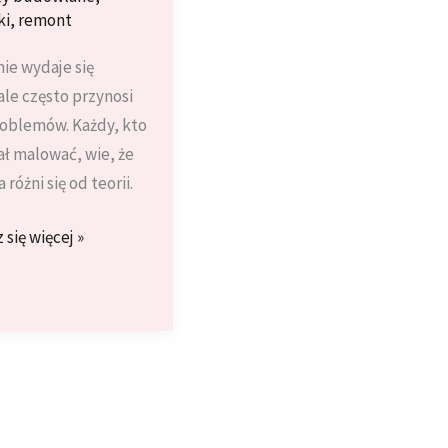
ki
,
remont
ie wydaje się
ale często przynosi
roblemów. Każdy, kto
ł malować, wie, że
 różni się od teorii.
tsze
się więcej »
my
aniem