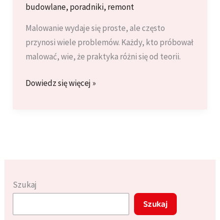
budowlane
,
poradniki
,
remont
Malowanie wydaje się proste, ale często
przynosi wiele problemów. Każdy, kto próbował
malować, wie, że praktyka różni się od teorii.
Najczęstsze
Dowiedz się więcej »
Problemy
z
Farbowaniem
Ścian
i
Jak
Je
Szukaj
Rozwiązać
Szukaj