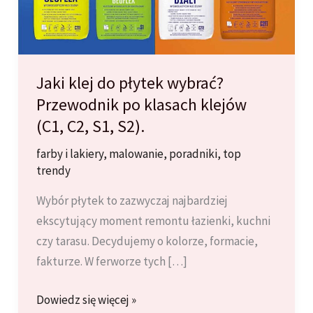
Jaki klej do płytek wybrać?
Przewodnik po klasach klejów
(C1, C2, S1, S2).
farby i lakiery
,
malowanie
,
poradniki
,
top
trendy
Wybór płytek to zazwyczaj najbardziej
ekscytujący moment remontu łazienki, kuchni
czy tarasu. Decydujemy o kolorze, formacie,
fakturze. W ferworze tych […]
Jaki
Dowiedz się więcej »