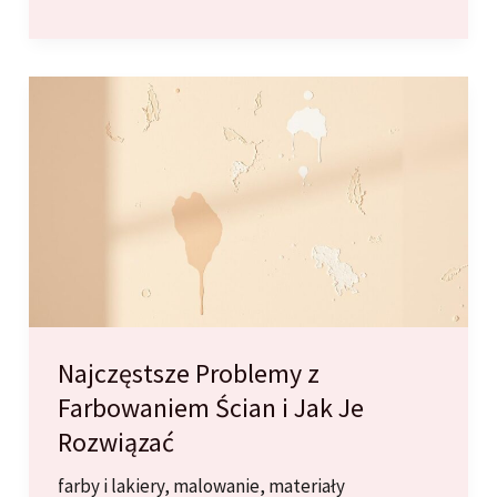
klej
do
płytek
wybrać?
Przewodnik
po
klasach
klejów
(C1,
C2,
S1,
S2).
Najczęstsze Problemy z
Farbowaniem Ścian i Jak Je
Rozwiązać
farby i lakiery
,
malowanie
,
materiały