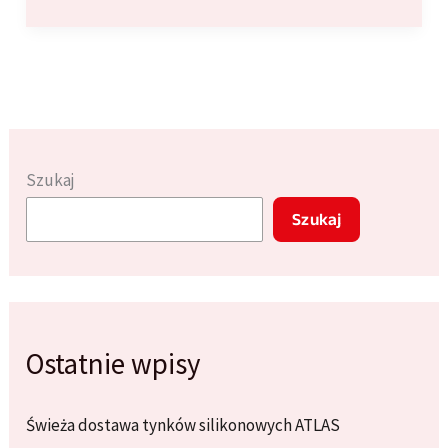
utrzymać
kamienie
dekoracyjne
w
doskonałym
stanie:
Praktyczne
Szukaj
porady
Szukaj
Ostatnie wpisy
Świeża dostawa tynków silikonowych ATLAS