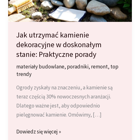
Jak utrzymać kamienie
dekoracyjne w doskonałym
stanie: Praktyczne porady
materiały budowlane
,
poradniki
,
remont
,
top
trendy
Ogrody zyskały na znaczeniu, a kamienie są
teraz częścią 30% nowoczesnych aranżacji.
Dlatego ważne jest, aby odpowiednio
pielęgnować kamienie. Omówimy, […]
Jak
Dowiedz się więcej »