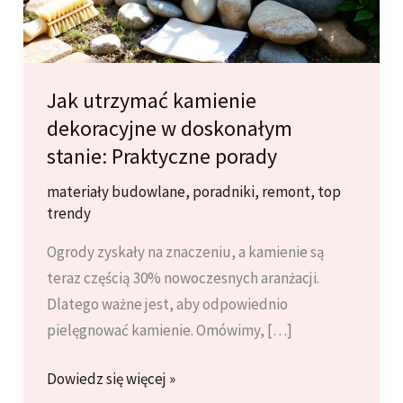
Jak utrzymać kamienie
dekoracyjne w doskonałym
stanie: Praktyczne porady
materiały budowlane
,
poradniki
,
remont
,
top
trendy
Ogrody zyskały na znaczeniu, a kamienie są
teraz częścią 30% nowoczesnych aranżacji.
Dlatego ważne jest, aby odpowiednio
pielęgnować kamienie. Omówimy, […]
Jak
Dowiedz się więcej »