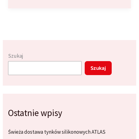
utrzymać
kamienie
dekoracyjne
w
doskonałym
stanie:
Praktyczne
Szukaj
porady
Szukaj
Ostatnie wpisy
Świeża dostawa tynków silikonowych ATLAS