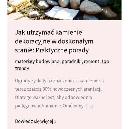
Jak utrzymać kamienie
dekoracyjne w doskonałym
stanie: Praktyczne porady
materiały budowlane
,
poradniki
,
remont
,
top
trendy
Ogrody zyskały na znaczeniu, a kamienie są
teraz częścią 30% nowoczesnych aranżacji.
Dlatego ważne jest, aby odpowiednio
pielęgnować kamienie. Omówimy, […]
Jak
Dowiedz się więcej »