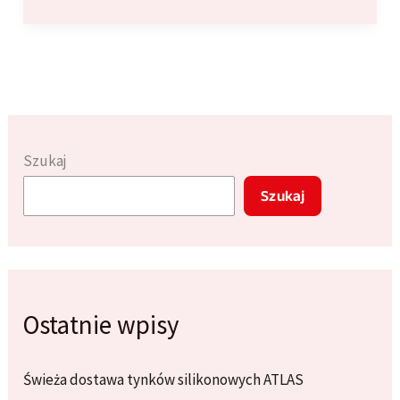
utrzymać
kamienie
dekoracyjne
w
doskonałym
stanie:
Praktyczne
Szukaj
porady
Szukaj
Ostatnie wpisy
Świeża dostawa tynków silikonowych ATLAS